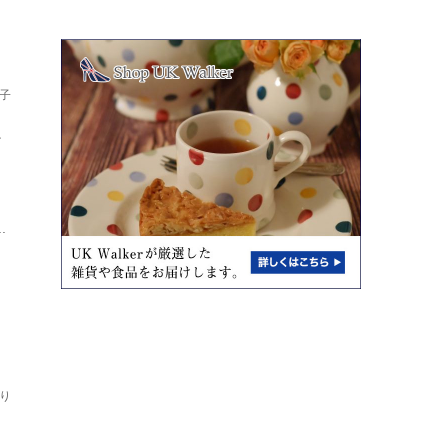
子
し
ト
.
り