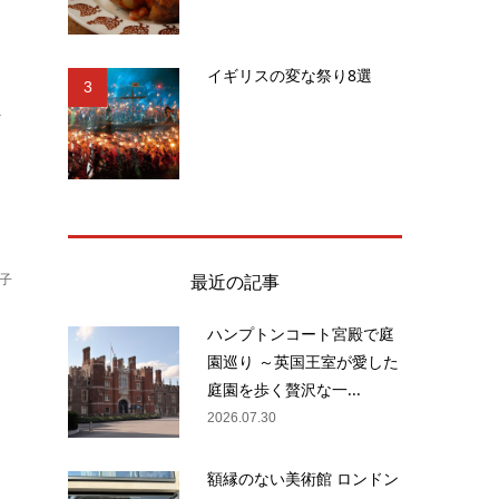
イギリスの変な祭り8選
3
.
最近の記事
子
ハンプトンコート宮殿で庭
園巡り ～英国王室が愛した
、
庭園を歩く贅沢な一...
業
2026.07.30
額縁のない美術館 ロンドン