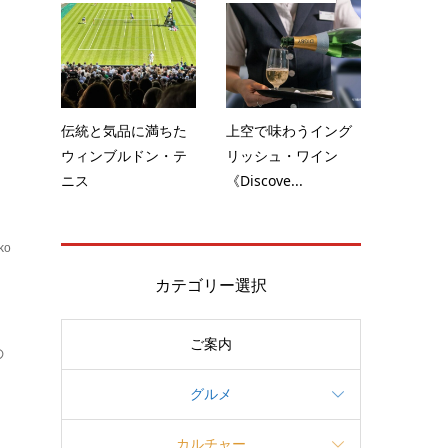
の
伝統と気品に満ちた
上空で味わうイング
ウィンブルドン・テ
リッシュ・ワイン
ニス
《Discove...
ko
ブ
カテゴリー選択
ご案内
の
グルメ
カルチャー