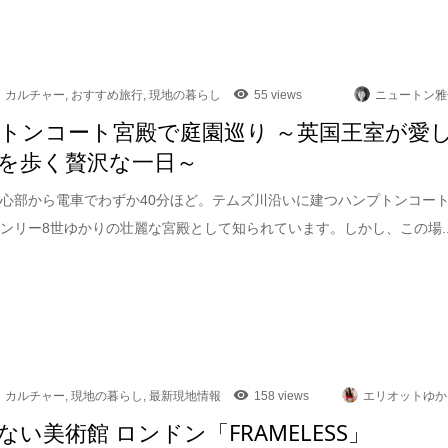
カルチャー
,
おすすめ旅行
,
現地の暮らし
55 views
ニュートン雅
トンコート宮殿で庭園巡り ～英国王室が愛
を歩く贅沢な一日～
心部から電車でわずか40分ほど。テムズ川沿いに建つハンプトンコー
ンリー8世ゆかりの壮麗な宮殿として知られています。しかし、この場..
カルチャー
,
現地の暮らし
,
最新現地情報
158 views
エリオットゆか
ない美術館 ロンドン「FRAMELESS」