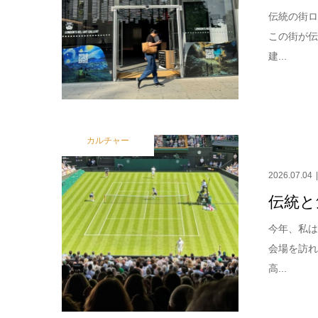
伝統の街ロ
この街が
建...
カルチャー
2026.07.04
伝統と
今年、私
会場を訪
高...