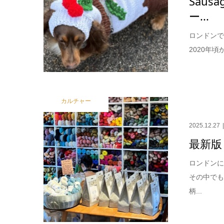
Sau
ー...
ロンドンで
2020年
カルチャー
2025.12.27
最新版
ロンドン
その中で
柄...