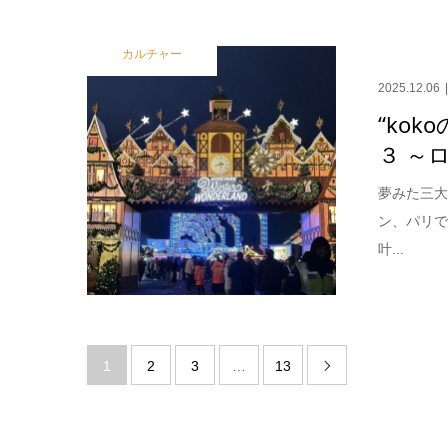
カルチャー
2025.12.06
“koko
３ ～
夢みた三大
ン、パリ
叶...
1
2
3
…
13
