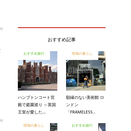
り
おすすめ記事
て
おすすめ旅行
現地の暮らし
ハンプトンコート宮
額縁のない美術館 ロ
殿で庭園巡り ～英国
ンドン
王室が愛した...
「FRAMELESS」
り
現地の暮らし
おすすめ旅行