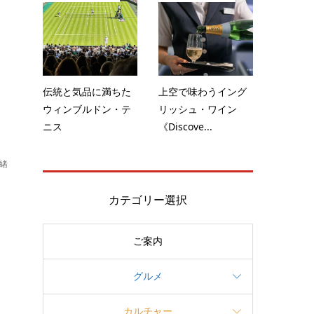
伝統と気品に満ちた
上空で味わうイング
ウィンブルドン・テ
リッシュ・ワイン
ニス
《Discove...
緒
」
カテゴリー選択
。
ご案内
ド
グルメ
カルチャー