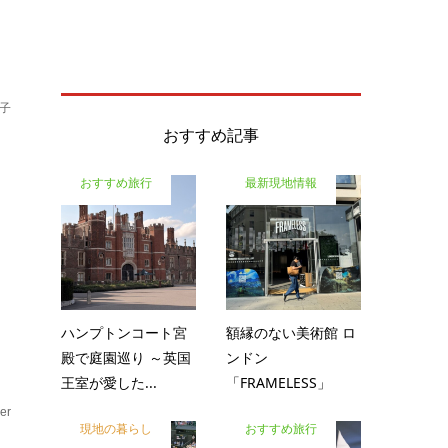
子
おすすめ記事
おすすめ旅行
最新現地情報
考
ハンプトンコート宮
額縁のない美術館 ロ
殿で庭園巡り ～英国
ンドン
王室が愛した...
「FRAMELESS」
er
現地の暮らし
おすすめ旅行
！