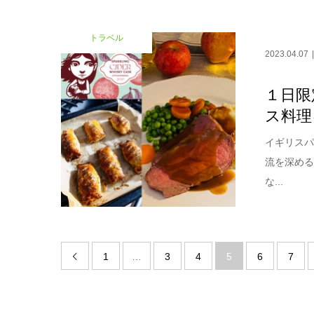
トラベル
2023.04.07
１日限
ス料理
イギリスパ
流を深め
な...
1
…
3
4
5
6
7
