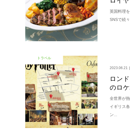
英国料理を
SNSで続
トラベル
2023.06.21
ロンド
のロケ
全世界が
イギリス
ン...