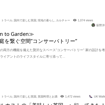
トラベル
,
国内で楽しむ英国
,
現地の暮らし
,
カルチャー
1,074 views
荻野洋
 to Garden≫
庭を繋ぐ空間”コンサーバトリー”
の両方の機能を備えた贅沢なスペース”コンサーバトリー” 家の設計を
ライアントのライフスタイルに寄り添って...
トラベル
,
国内で楽しむ英国
,
英国料理とお酒
1,472 views
UK Walk
ルホストの「美味しい英国」へ行ってきた