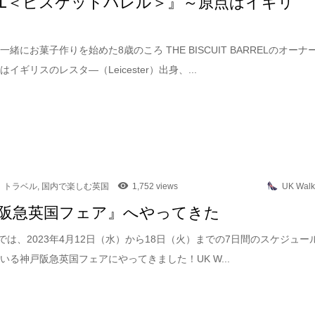
REL＜ビスケットバレル＞』～原点はイギリ
緒にお菓子作りを始めた8歳のころ THE BISCUIT BARRELのオーナ
イギリスのレスタ―（Leicester）出身、...
トラベル
,
国内で楽しむ英国
1,752 views
UK Walk
阪急英国フェア』へやってきた
kerでは、2023年4月12日（水）から18日（火）までの7日間のスケジュー
いる神戸阪急英国フェアにやってきました！UK W...