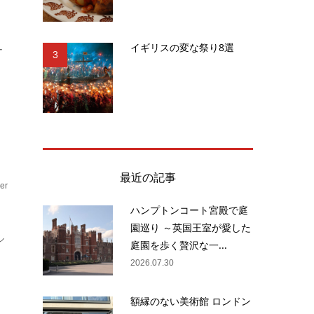
イギリスの変な祭り8選
ー
3
最近の記事
er
ハンプトンコート宮殿で庭
園巡り ～英国王室が愛した
ル
庭園を歩く贅沢な一...
2026.07.30
額縁のない美術館 ロンドン