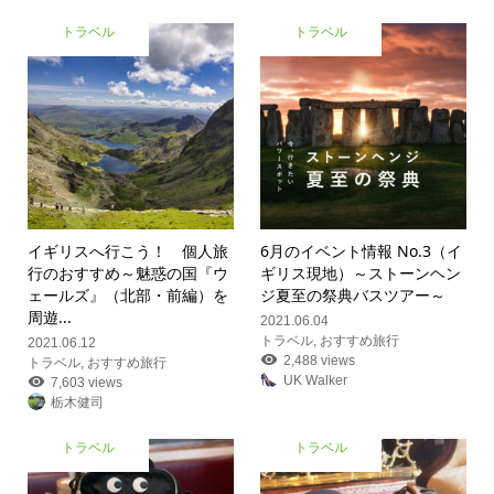
トラベル
トラベル
イギリスへ行こう！ 個人旅
6月のイベント情報 No.3（イ
行のおすすめ
～魅惑の国『ウ
ギリス現地）
～ストーンヘン
ェールズ』（北部・前編）を
ジ夏至の祭典バスツアー～
周遊...
2021.06.04
トラベル
,
おすすめ旅行
2021.06.12
2,488 views
トラベル
,
おすすめ旅行
UK Walker
7,603 views
栃木健司
トラベル
トラベル