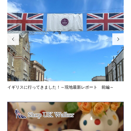


イギリスに行ってきました！～現地最新レポート 前編～
英
ウォ.