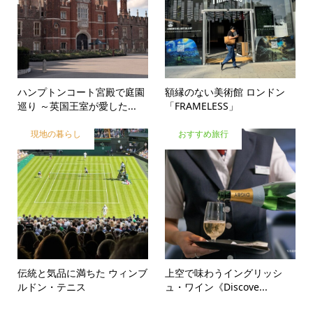
ハンプトンコート宮殿で庭園
額縁のない美術館 ロンドン
巡り ～英国王室が愛した...
「FRAMELESS」
現地の暮らし
おすすめ旅行
伝統と気品に満ちた ウィンブ
上空で味わうイングリッシ
ルドン・テニス
ュ・ワイン《Discove...