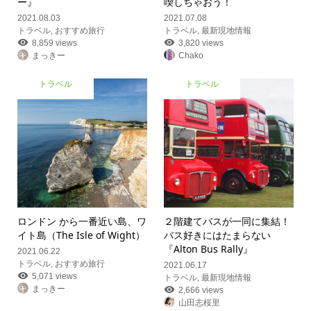
ー』
喫しちゃおう！
2021.08.03
2021.07.08
トラベル
,
おすすめ旅行
トラベル
,
最新現地情報
8,859 views
3,820 views
まっきー
Chako
トラベル
トラベル
ロンドン から一番近い島、ワ
２階建てバスが一同に集結！
イト島（The Isle of Wight）
バス好きにはたまらない
『Alton Bus Rally』
2021.06.22
トラベル
,
おすすめ旅行
2021.06.17
5,071 views
トラベル
,
最新現地情報
まっきー
2,666 views
山田志桜里