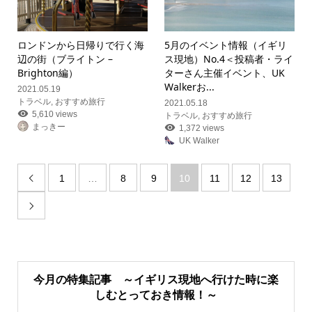
ロンドンから日帰りで行く海
5月のイベント情報（イギリ
辺の街（ブライトン –
ス現地）
No.4＜投稿者・ライ
Brighton編）
ターさん主催イベント、UK
Walkerお...
2021.05.19
トラベル
,
おすすめ旅行
2021.05.18
5,610 views
トラベル
,
おすすめ旅行
まっきー
1,372 views
UK Walker
1
…
8
9
10
11
12
13


今月の特集記事 ～イギリス現地へ行けた時に楽
しむとっておき情報！～