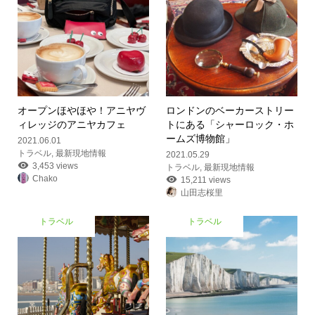
オープンほやほや！アニヤヴ
ロンドンのベーカーストリー
ィレッジのアニヤカフェ
トにある「シャーロック・ホ
ームズ博物館」
2021.06.01
トラベル
,
最新現地情報
2021.05.29
3,453 views
トラベル
,
最新現地情報
Chako
15,211 views
山田志桜里
トラベル
トラベル