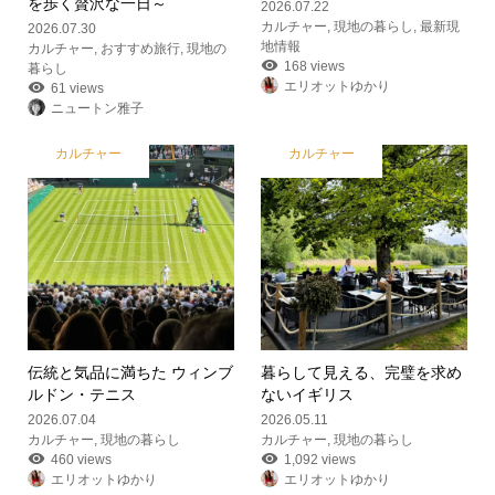
を歩く贅沢な一日～
2026.07.22
カルチャー
,
現地の暮らし
,
最新現
2026.07.30
地情報
カルチャー
,
おすすめ旅行
,
現地の
168 views
暮らし
エリオットゆかり
61 views
ニュートン雅子
カルチャー
カルチャー
伝統と気品に満ちた ウィンブ
暮らして見える、完璧を求め
ルドン・テニス
ないイギリス
2026.07.04
2026.05.11
カルチャー
,
現地の暮らし
カルチャー
,
現地の暮らし
460 views
1,092 views
エリオットゆかり
エリオットゆかり