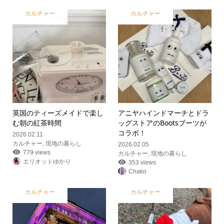
カルチャー
カルチャー
英国のティーズメイドで楽し
アニヤハインドマーチとドラ
む朝の紅茶時間
ッグストアのBootsブーツが
コラボ！
2026.02.11
カルチャー
,
現地の暮らし
2026.02.05
779 views
カルチャー
,
現地の暮らし
エリオットゆかり
353 views
Chako
カルチャー
カルチャー