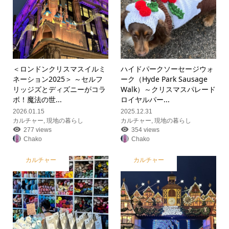
＜ロンドンクリスマスイルミ
ハイドパークソーセージウォ
ネーション2025＞ ～セルフ
ーク（Hyde Park Sausage
リッジズとディズニーがコラ
Walk）～クリスマスパレード
ボ！魔法の世...
ロイヤルパー...
2026.01.15
2025.12.31
カルチャー
,
現地の暮らし
カルチャー
,
現地の暮らし
277 views
354 views
Chako
Chako
カルチャー
カルチャー