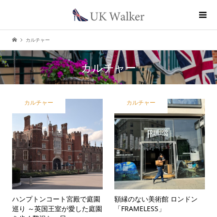
カルチャー
カルチャー
カルチャー
カルチャー
ハンプトンコート宮殿で庭園
額縁のない美術館 ロンドン
巡り ～英国王室が愛した庭園
「FRAMELESS」