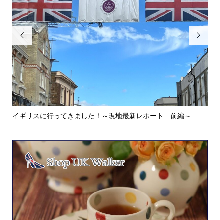


イギリスに行ってきました！～現地最新レポート 前編～
英
ウォ.