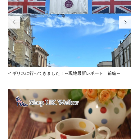


イギリスに行ってきました！～現地最新レポート 前編～
英
ウォ.