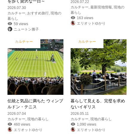
を歩く贅沢な一日～
2026.07.22
カルチャー
,
最新現地情報
,
現地の
2026.07.30
暮らし
カルチャー
,
おすすめ旅行
,
現地の
163 views
暮らし
エリオットゆかり
59 views
ニュートン雅子
カルチャー
カルチャー
伝統と気品に満ちた ウィンブ
暮らして見える、完璧を求め
ルドン・テニス
ないイギリス
2026.07.04
2026.05.11
カルチャー
,
現地の暮らし
カルチャー
,
現地の暮らし
460 views
1,090 views
エリオットゆかり
エリオットゆかり