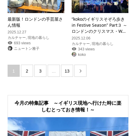
最新版！ロンドンの手芸屋さ
“kokoのイギリスそぞろ歩き
ん情報
in Festive Season” Part３ ～
ロンドンのクリスマス・W...
2025.12.27
カルチャー
,
現地の暮らし
2025.12.06
693 views
カルチャー
,
現地の暮らし
ニュートン雅子
343 views
koko
1
2
3
…
13

今月の特集記事 ～イギリス現地へ行けた時に楽
しむとっておき情報！～