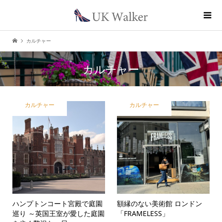
カルチャー
カルチャー
カルチャー
カルチャー
ハンプトンコート宮殿で庭園
額縁のない美術館 ロンドン
巡り ～英国王室が愛した庭園
「FRAMELESS」