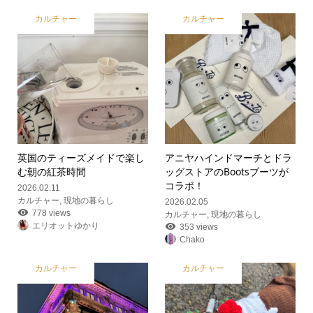
カルチャー
カルチャー
英国のティーズメイドで楽し
アニヤハインドマーチとドラ
む朝の紅茶時間
ッグストアのBootsブーツが
コラボ！
2026.02.11
カルチャー
,
現地の暮らし
2026.02.05
778 views
カルチャー
,
現地の暮らし
エリオットゆかり
353 views
Chako
カルチャー
カルチャー