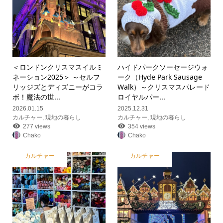
＜ロンドンクリスマスイルミ
ハイドパークソーセージウォ
ネーション2025＞ ～セルフ
ーク（Hyde Park Sausage
リッジズとディズニーがコラ
Walk）～クリスマスパレード
ボ！魔法の世...
ロイヤルパー...
2026.01.15
2025.12.31
カルチャー
,
現地の暮らし
カルチャー
,
現地の暮らし
277 views
354 views
Chako
Chako
カルチャー
カルチャー