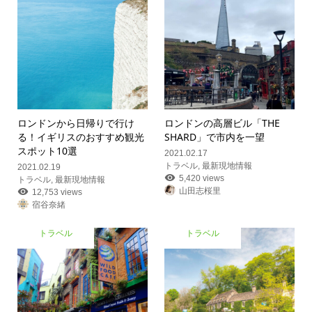
ロンドンから日帰りで行け
ロンドンの高層ビル「THE
る！イギリスのおすすめ観光
SHARD」で市内を一望
スポット10選
2021.02.17
トラベル
,
最新現地情報
2021.02.19
5,420 views
トラベル
,
最新現地情報
山田志桜里
12,753 views
宿谷奈緒
トラベル
トラベル