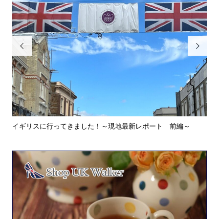


イギリスに行ってきました！～現地最新レポート 前編～
英
ウォ.