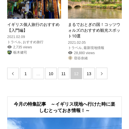
イギリス個人旅行のおすすめ
まるでおとぎの国！コッツウ
【入門編】
ォルズのおすすめ観光スポッ
ト10選
2021.02.09
トラベル
,
おすすめ旅行
2021.02.05
2,735 views
トラベル
,
最新現地情報
栃木健司
28,880 views
宿谷奈緒
1
…
10
11
12
13


今月の特集記事 ～イギリス現地へ行けた時に楽
しむとっておき情報！～