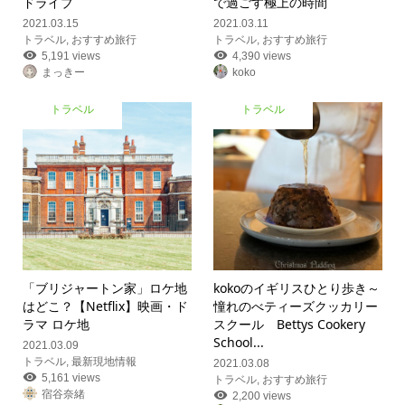
ドライブ
で過ごす極上の時間
2021.03.15
2021.03.11
トラベル
,
おすすめ旅行
トラベル
,
おすすめ旅行
5,191 views
4,390 views
まっきー
koko
トラベル
トラベル
「ブリジャートン家」ロケ地
kokoのイギリスひとり歩き
～
はどこ？【Netflix】映画・ド
憧れのべティーズクッカリー
ラマ ロケ地
スクール Bettys Cookery
School...
2021.03.09
トラベル
,
最新現地情報
2021.03.08
5,161 views
トラベル
,
おすすめ旅行
宿谷奈緒
2,200 views